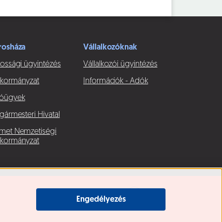
rosháza
Vállalkozóknak
ossági ügyintézés
Vállalkozói ügyintézés
kormányzat
Információk - Adók
óügyek
gármesteri Hivatal
met Nemzetiségi
kormányzat
Engedélyezés