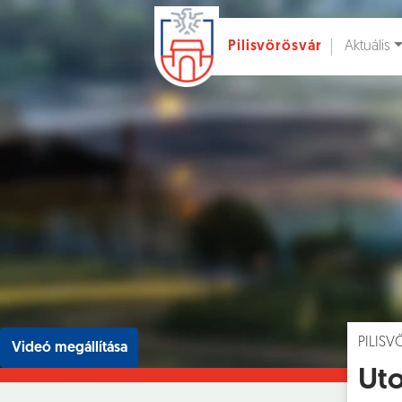
Aktuális
Pilisvörösvár
Ugrás a fő tartalomhoz
Hírek [
]
Esem
PILIS
Videó megállítása
Uto