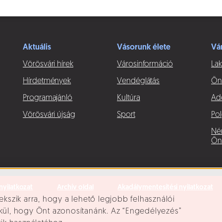
Aktuális
Vásorunk élete
Vá
Vörösvári hírek
Városinformáció
Lak
Hírdetmények
Vendéglátás
Ön
Programajánló
Kultúra
Ad
Vörösvári újság
Sport
Pol
Né
Ön
nyilatkozat
Archív oldal
Akadálymentesítési nyilatkozat
ekszik arra, hogy a lehető legjobb felhasználói
lkül, hogy Önt azonosítanánk. Az “Engedélyezés”