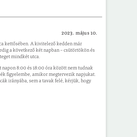
2023. május 10.
Városfejlesztés
tca kettősében. A kivitelező kedden már
pedig a következő két napban – csütörtökön és
teget mindkét utca.
két napon 8:00 és 18:00 óra között nem tudnak
gyék figyelembe, amikor megtervezik napjukat.
cák irányába, sem a tavak felé, kérjük, hogy