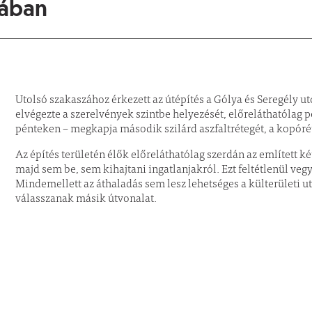
cában
Utolsó szakaszához érkezett az útépítés a Gólya és Seregély u
elvégezte a szerelvények szintbe helyezését, előreláthatólag 
pénteken – megkapja második szilárd aszfaltrétegét, a kopóré
Az építés területén élők előreláthatólag szerdán az említett 
majd sem be, sem kihajtani ingatlanjakról. Ezt feltétlenül ve
Mindemellett az áthaladás sem lesz lehetséges a külterületi ut
válasszanak másik útvonalat.