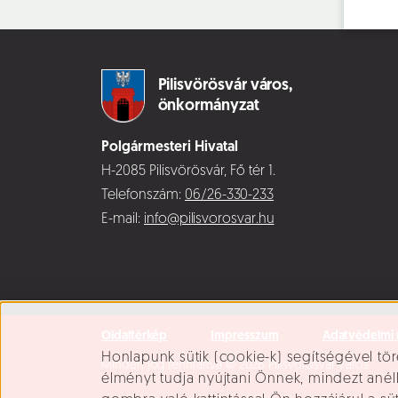
Pilisvörösvár város,
önkormányzat
Polgármesteri Hivatal
H-2085 Pilisvörösvár, Fő tér 1.
Telefonszám:
06/26-330-233
E-mail:
info@pilisvorosvar.hu
Oldaltérkép
Impresszum
Adatvédelmi 
Süti beállítások
Honlapunk sütik (cookie-k) segítségével tör
Minden jog fenntartva © 2026 Pilisvörösvár Város
élményt tudja nyújtani Önnek, mindezt ané