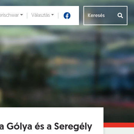
rischwar
Választás
Aloldalak [
]
 a Gólya és a Seregély