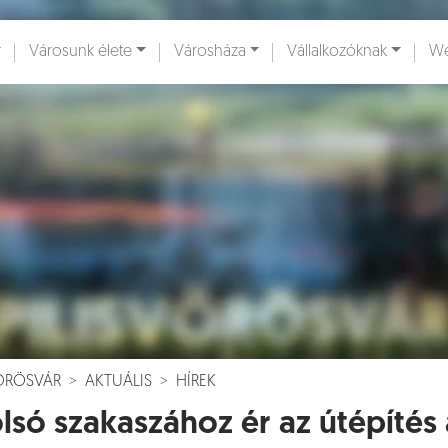
Városunk élete
Városháza
Vállalkozóknak
We
ények [
]
Dokumentumok [
]
VÖRÖSVÁR
AKTUÁLIS
HÍREK
lsó szakaszához ér az útépítés