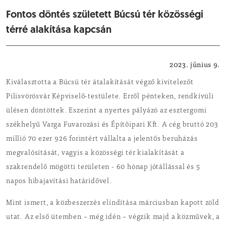
Fontos döntés született Búcsú tér közösségi
térré alakítása kapcsán
Városfejlesztés
2023. június 9.
Kiválasztotta a Búcsú tér átalakítását végző kivitelezőt
Pilisvörösvár Képviselő-testülete. Erről pénteken, rendkívüli
ülésen döntöttek. Eszerint a nyertes pályázó az esztergomi
székhelyű Varga Fuvarozási és Építőipari Kft. A cég bruttó 203
millió 70 ezer 926 forintért vállalta a jelentős beruházás
megvalósítását, vagyis a közösségi tér kialakítását a
szakrendelő mögötti területen - 60 hónap jótállással és 5
napos hibajavítási határidővel.
Mint ismert, a közbeszerzés elindítása márciusban kapott zöld
utat. Az első ütemben – még idén – végzik majd a közművek, a