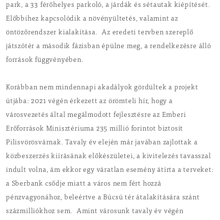
park, a 33 férőhelyes parkoló, a járdák és sétautak kiépítését.
Előbbihez kapcsolódik a növényültetés, valamint az
öntözőrendszer kialakítása. Az eredeti tervben szereplő
játszótér a második fázisban épülne meg, a rendelkezésre álló
források függvényében.
Korábban nem mindennapi akadályok gördültek a projekt
útjába: 2021 végén érkezett az örömteli hír, hogy a
városvezetés által megálmodott fejlesztésre az Emberi
Erőforrások Minisztériuma 235 millió forintot biztosít
Pilisvörösvárnak. Tavaly év elején már javában zajlottak a
közbeszerzés kiírásának előkészületei, a kivitelezés tavasszal
indult volna, ám ekkor egy váratlan esemény átírta a terveket:
a Sberbank csődje miatt a város nem fért hozzá
pénzvagyonához, beleértve a Búcsú tér átalakítására szánt
százmilliókhoz sem. Amint városunk tavaly év végén