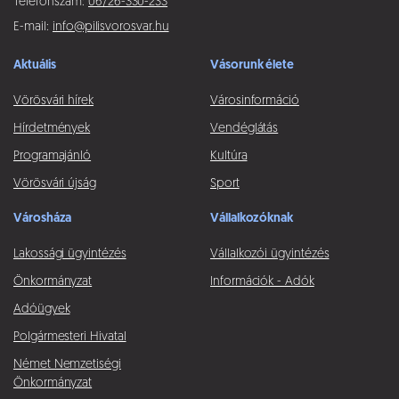
Telefonszám:
06/26-330-233
E-mail:
info@pilisvorosvar.hu
Aktuális
Vásorunk élete
Vörösvári hírek
Városinformáció
Hírdetmények
Vendéglátás
Programajánló
Kultúra
Vörösvári újság
Sport
Városháza
Vállalkozóknak
Lakossági ügyintézés
Vállalkozói ügyintézés
Önkormányzat
Információk - Adók
Adóügyek
Polgármesteri Hivatal
Német Nemzetiségi
Önkormányzat