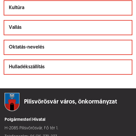
Kultúra
Vallás
Oktatás-nevelés
Hulladékszállítás
Pilisvörösvár város,
önkormányzat
Polgármesteri Hivatal
H-2085 Pilisvörösvár, Fő tér 1.