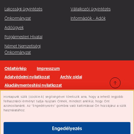
Lakossági ügyintézés
Vállalkozói ügyintézés
Önkormányzat
Információk - Adók
Adóügyek
Polgármesteri Hivatal
Német Nemzetiségi
Önkormányzat
Oldaltérkép
Impresszum
Adatvédelmi nyilatkozat
Archív oldal
Akadálymentesítési nyilatkozat
Honlapunk sütik (cookie-k) segítségével törekszik arra, hogy a lehető legjobb
Minden jog fenntartva © 2026 Pilisvörösvár Város
Süti beállítások
felhasználói élményt tudja nyújtani Önnek, mindezt anélkül, hogy Önt
azonosítanánk. Az “Engedélyezés” gombra való kattintással Ön hozzájárul a sütik
használatához.
Engedélyezés