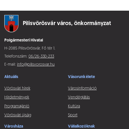
Pilisvörösvár város,
önkormányzat
Polgármesteri Hivatal
H-2085 Pilisvörösvár, Fő tér 1.
Telefonszám:
06/26-330-233
E-mail:
info@pilisvorosvar.hu
Aktuális
Vásorunk élete
Vörösvári hírek
Városinformáció
Hírdetmények
Vendéglátás
Programajánló
Kultúra
Vörösvári újság
Sport
Városháza
Vállalkozóknak