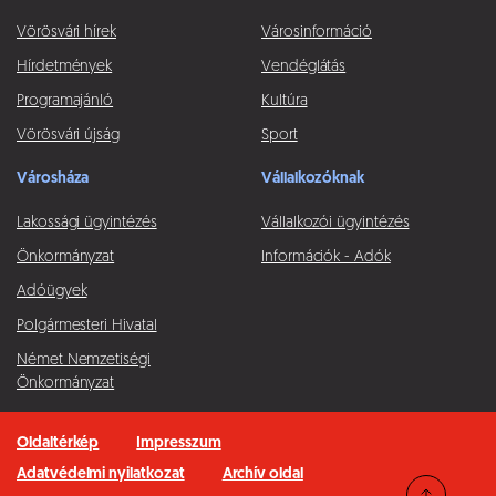
Vörösvári hírek
Városinformáció
Hírdetmények
Vendéglátás
Programajánló
Kultúra
Vörösvári újság
Sport
Városháza
Vállalkozóknak
Lakossági ügyintézés
Vállalkozói ügyintézés
Önkormányzat
Információk - Adók
Adóügyek
Polgármesteri Hivatal
Német Nemzetiségi
Önkormányzat
Oldaltérkép
Impresszum
Adatvédelmi nyilatkozat
Archív oldal