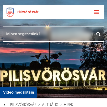
Pilisvörösvár
Ugrás a fő tartalomhoz
Hírek [
]
Események [
]
Dokumentumok [
]
Aloldalak [
]
Videó megállítása
PILISVÖRÖSVÁR
AKTUÁLIS
HÍREK