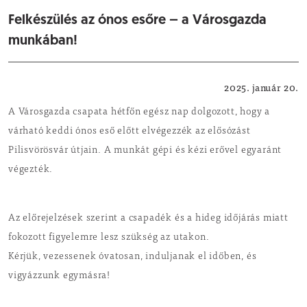
Felkészülés az ónos esőre – a Városgazda
munkában!
Felhívások, tájékoztatók
2025. január 20.
A Városgazda csapata hétfőn egész nap dolgozott, hogy a
várható keddi ónos eső előtt elvégezzék az elősózást
Pilisvörösvár útjain. A munkát gépi és kézi erővel egyaránt
végezték.
Az előrejelzések szerint a csapadék és a hideg időjárás miatt
fokozott figyelemre lesz szükség az utakon.
Kérjük, vezessenek óvatosan, induljanak el időben, és
vigyázzunk egymásra!