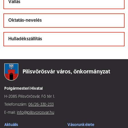
Vallás
Oktatás-nevelés
Hulladékszállítás
Pilisvörösvár város,
önkormányzat
Polgármesteri Hivatal
H-2085 Pilisvörösvár, Fő tér 1.
Telefonszám:
06/26-330-233
E-mail:
info@pilisvorosvar.hu
Aktuális
Vásorunk élete