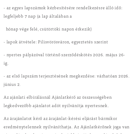
- az egyes lapszámok kézbesítésére rendelkezésre álló idő:
legfeljebb 7 nap (a lap általában a
hónap vége felé, csütörtöki napon érkezik)
- lapok átvétele: Pilisvörösváron, egyeztetés szerint
- nyertes pályázóval történő szerződéskötés 2026. május 26-
ig.
- az első lapszám terjesztésének megkezdése: várhatóan 2026.
június 2.
Az ajánlati elbírálásnál Ajánlatkérő az összességében
legkedvezőbb ajánlatot adót nyilvánítja nyertesnek.
Az árajánlatot kérő az árajánlat-kérési eljárást bármikor
eredménytelennek nyilváníthatja. Az Ajánlatkérőnek joga van