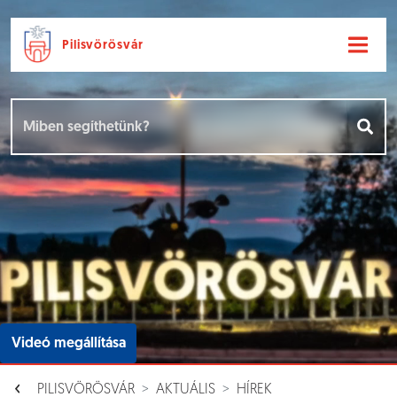
Pilisvörösvár
Ugrás a fő tartalomhoz
Hírek [
]
Események [
]
Dokumentumok [
]
Aloldalak [
]
Videó megállítása
PILISVÖRÖSVÁR
AKTUÁLIS
HÍREK