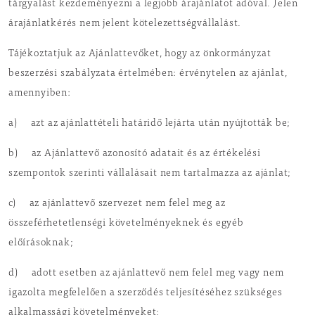
tárgyalást kezdeményezni a legjobb árajánlatot adóval. Jelen
árajánlatkérés nem jelent kötelezettségvállalást.
Tájékoztatjuk az Ajánlattevőket, hogy az önkormányzat
beszerzési szabályzata értelmében: érvénytelen az ajánlat,
amennyiben:
a) azt az ajánlattételi határidő lejárta után nyújtották be;
b) az Ajánlattevő azonosító adatait és az értékelési
szempontok szerinti vállalásait nem tartalmazza az ajánlat;
c) az ajánlattevő szervezet nem felel meg az
összeférhetetlenségi követelményeknek és egyéb
előírásoknak;
d) adott esetben az ajánlattevő nem felel meg vagy nem
igazolta megfelelően a szerződés teljesítéséhez szükséges
alkalmassági követelményeket;