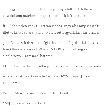
e) egyéb módon nem felel meg az ajánlattételi felhívásban
és a dokumentációban meghatározott feltételeknek;
f) lehetetlen vagy túlzottan magas, vagy alacsony mértékű,
illetve kirívóan aránytalan kötelezettségvállalást tartalmaz;
g) Az összeférhetetlenségi fejezetében foglalt kizáró okok
fennállása esetén az Előkészítő és Bíráló bizottság az
ajánlattevő kizárásáról határoz.
h) azt az ajánlati kötöttség ellenére ajánlattevő visszavonta.
Az ajánlatok beérkezési határideje: 2026. május 5. (kedd)
12.00 óra
Cím: Pilisvörösvári Polgármesteri Hivatal
2085 Pilisvörösvár, Fő tér 1.