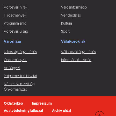
Vörösvári hírek
Városinformáció
Hírdetmények
Vendéglátás
Programajánló
Kultúra
Vörösvári újság
Sport
Városháza
Vállalkozóknak
Lakossági ügyintézés
Vállalkozói ügyintézés
Önkormányzat
Információk - Adók
Adóügyek
Polgármesteri Hivatal
Német Nemzetiségi
Önkormányzat
Oldaltérkép
Impresszum
Adatvédelmi nyilatkozat
Archív oldal