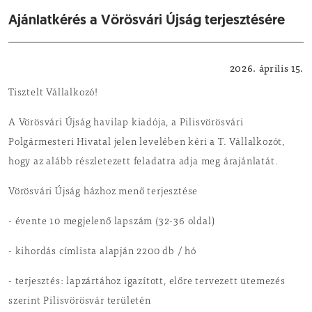
Ajánlatkérés a Vörösvári Újság terjesztésére
Hírdetmények / pályázatok
2026. április 15.
Tisztelt Vállalkozó!
A Vörösvári Újság havilap kiadója, a Pilisvörösvári
Polgármesteri Hivatal jelen levelében kéri a T. Vállalkozót,
hogy az alább részletezett feladatra adja meg árajánlatát.
Vörösvári Újság házhoz menő terjesztése
- évente 10 megjelenő lapszám (32-36 oldal)
- kihordás címlista alapján 2200 db / hó
- terjesztés: lapzártához igazított, előre tervezett ütemezés
szerint Pilisvörösvár területén