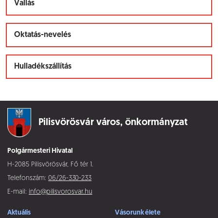
Vallás
Oktatás-nevelés
Hulladékszállítás
Pilisvörösvár város,
önkormányzat
Polgármesteri Hivatal
H-2085 Pilisvörösvár, Fő tér 1.
Telefonszám:
06/26-330-233
E-mail:
info@pilisvorosvar.hu
Aktuális
Vásorunk élete