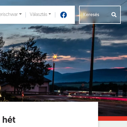
rischwar
Választás
Aloldalak [
]
 hét