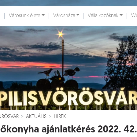
Városunk élete
Városháza
Vállalkozóknak
We
ények [
]
Dokumentumok [
]
VÖRÖSVÁR
AKTUÁLIS
HÍREK
őkonyha ajánlatkérés 2022. 42.