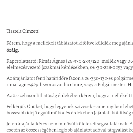
Tisztelt Címzett!
Kérem, hogy a mellékelt táblázatot kitöltve küldjék meg aján
óráig.
Kapcsolattartó: Rimár Ágnes (26-330-233/120. mellék vagy 06
élelmezésvezető (szakmai kérdésekben, 06-30-228-0253 vagy
Az árajánlatot fenti határidőre faxon a 26-330-132-es polgárme
rimar.agnes@pilisvorosvar.hu címre, vagy a Polgármesteri Hivat
Az összehasonlíthatóság érdekében kérem, hogy a mellékelt tá
Felkérjük Önöket, hogy legyenek szívesek – amennyiben lehets
hosszabb idejű együttműködés érdekében (ajánlati kötöttség o
Jelen árajánlatkérés nem minősül kötelezettségvállalásnak. Aj
esetén az összességében legjobb ajánlatot adóval tárgyalást 