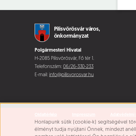
Pilisvörösvár város,
önkormányzat
Polgármesteri Hivatal
H-2085 Pilisvörösvár, Fő tér 1.
Telefonszám:
06/26-330-233
E-mail:
info@pilisvorosvar.hu
Oldaltérkép
Impresszum
Adatvédelmi 
Süti beállítások
Honlapunk sütik (cookie-k) segítségével tör
Minden jog fenntartva © 2026 Pilisvörösvár Város
élményt tudja nyújtani Önnek, mindezt ané