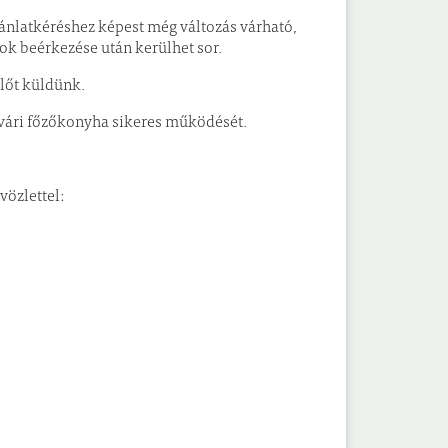
ánlatkéréshez képest még változás várható,
ok beérkezése után kerülhet sor.
lőt küldünk.
ösvári főzőkonyha sikeres működését.
sében reménykedve, üdvözlettel: