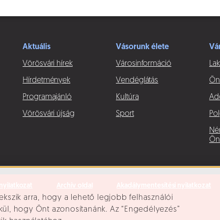
Aktuális
Vásorunk élete
Vá
Vörösvári hírek
Városinformáció
Lak
Hírdetmények
Vendéglátás
Ön
Programajánló
Kultúra
Ad
Vörösvári újság
Sport
Pol
Né
Ön
nyilatkozat
Archív oldal
Akadálymentesítési nyilatkozat
ekszik arra, hogy a lehető legjobb felhasználói
lkül, hogy Önt azonosítanánk. Az “Engedélyezés”