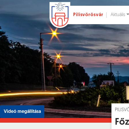
Aktuális
Pilisvörösvár
Ugrás a fő tartalomhoz
Hírek [
]
Esem
PILIS
Videó megállítása
Főz