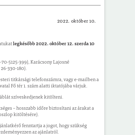
2022. október 10.
Ajánlatkérés
legkésőbb 2022. október 12. szerda 10
latukat
-70-5125-399), Karácsony Lajosné
 26-330-180).
steri titkársági telefonszámra, vagy e-mailben a
al Fő tér 1. szám alatti iktatójába várjuk.
blát szíveskedjenek kitölteni.
éges – hosszabb időre biztosítani az árakat a
szlop kitöltésére).
ánlatkérő fenntartja a jogot, hogy szükség
kezdeményezzen az ajánlatról.