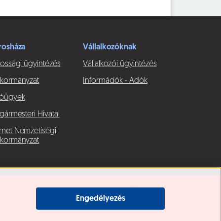
rosháza
Vállalkozóknak
ossági ügyintézés
Vállalkozói ügyintézés
kormányzat
Információk - Adók
óügyek
gármesteri Hivatal
met Nemzetiségi
kormányzat
Engedélyezés