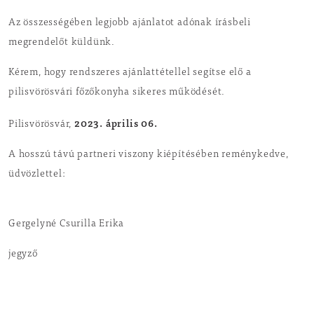
Az összességében legjobb ajánlatot adónak írásbeli
megrendelőt küldünk.
Kérem, hogy rendszeres ajánlattétellel segítse elő a
pilisvörösvári főzőkonyha sikeres működését.
2023. április 06.
Pilisvörösvár,
A hosszú távú partneri viszony kiépítésében reménykedve,
üdvözlettel:
Gergelyné Csurilla Erika
jegyző