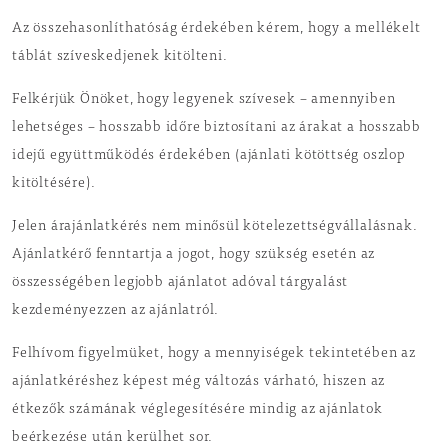
Az összehasonlíthatóság érdekében kérem, hogy a mellékelt
táblát szíveskedjenek kitölteni.
Felkérjük Önöket, hogy legyenek szívesek – amennyiben
lehetséges – hosszabb időre biztosítani az árakat a hosszabb
idejű együttműködés érdekében (ajánlati kötöttség oszlop
kitöltésére).
Jelen árajánlatkérés nem minősül kötelezettségvállalásnak.
Ajánlatkérő fenntartja a jogot, hogy szükség esetén az
összességében legjobb ajánlatot adóval tárgyalást
kezdeményezzen az ajánlatról.
Felhívom figyelmüket, hogy a mennyiségek tekintetében az
ajánlatkéréshez képest még változás várható, hiszen az
étkezők számának véglegesítésére mindig az ajánlatok
beérkezése után kerülhet sor.