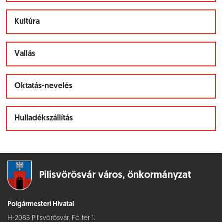
Kultúra
Vallás
Oktatás-nevelés
Hulladékszállítás
Pilisvörösvár város,
önkormányzat
Polgármesteri Hivatal
H-2085 Pilisvörösvár, Fő tér 1.