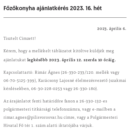
Főzőkonyha ajánlatkérés 2023. 16. hét
Ajánlatkérés
2023. április 6.
Tisztelt Címzett!
Kérem, hogy a mellékelt táblázatot kitöltve küldjék meg
legkésőbb 2023. április 12. szerda 10 óráig.
ajánlatukat
Kapcsolattartó: Rimár Ágnes (26-330-233/120. mellék vagy
06-70-5125-399), Karácsony Lajosné élelmezésvezető (szakmai
kérdésekben, 06-30-228-0253 vagy 26-330-180).
Az árajánlatot fenti határidőre faxon a 26-330-132-es
polgármesteri titkársági telefonszámra, vagy e-mailben a
rimar.agnes@pilisvorosvar.hu címre, vagy a Polgármesteri
Hivatal Fő tér 1. szám alatti iktatójába várjuk.