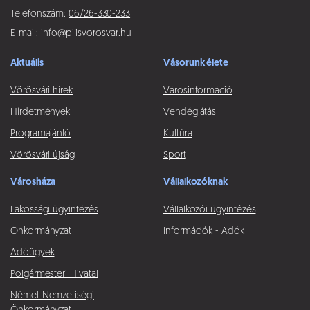
Telefonszám:
06/26-330-233
E-mail:
info@pilisvorosvar.hu
Aktuális
Vásorunk élete
Vörösvári hírek
Városinformáció
Hírdetmények
Vendéglátás
Programajánló
Kultúra
Vörösvári újság
Sport
Városháza
Vállalkozóknak
Lakossági ügyintézés
Vállalkozói ügyintézés
Önkormányzat
Információk - Adók
Adóügyek
Polgármesteri Hivatal
Német Nemzetiségi