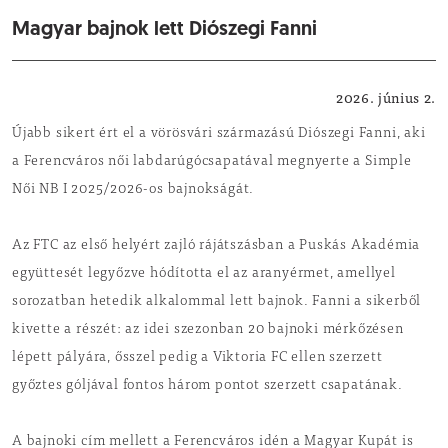
Magyar bajnok lett Diószegi Fanni
Sport
2026. június 2.
Újabb sikert ért el a vörösvári származású Diószegi Fanni, aki
a Ferencváros női labdarúgócsapatával megnyerte a Simple
Női NB I 2025/2026-os bajnokságát.
Az FTC az első helyért zajló rájátszásban a Puskás Akadémia
együttesét legyőzve hódította el az aranyérmet, amellyel
sorozatban hetedik alkalommal lett bajnok. Fanni a sikerből
kivette a részét: az idei szezonban 20 bajnoki mérkőzésen
lépett pályára, ősszel pedig a Viktoria FC ellen szerzett
győztes góljával fontos három pontot szerzett csapatának.
A bajnoki cím mellett a Ferencváros idén a Magyar Kupát is