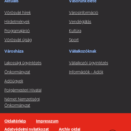
Aktuális
Vásorunk élete
Vörösvári hírek
Városinformáció
Hírdetmények
Vendéglátás
Programajánló
Kultúra
Vörösvári újság
Sport
Városháza
Vállalkozóknak
Lakossági ügyintézés
Vállalkozói ügyintézés
Önkormányzat
Információk - Adók
Adóügyek
Polgármesteri Hivatal
Német Nemzetiségi
Önkormányzat
Oldaltérkép
Impresszum
Adatvédelmi nyilatkozat
Archív oldal