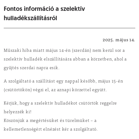
Fontos információ a szelektív
hulladékszállításról
Hulladékszállítás
2025. május 14.
Műszaki hiba miatt május 14-én (szerdán) nem kerül sor a
szelektív hulladék elszállítására abban a körzetben, ahol a
gyűjtés szerdai napra esik.
A szolgáltató a szállítást egy nappal később, május 15-én
(csütörtökön) végzi el, az aznapi körzettel együtt.
Kérjük, hogy a szelektív hulladékot csütörtök reggelre
helyezzék ki!
Köszönjük a megértésüket és türelmüket – a
kellemetlenségért elnézést kér a szolgáltató.