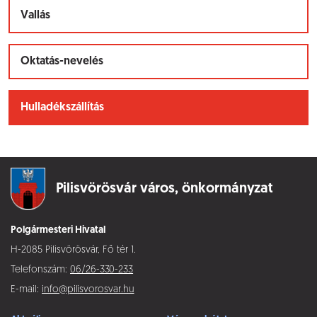
Vallás
Oktatás-nevelés
Hulladékszállítás
Pilisvörösvár város,
önkormányzat
Polgármesteri Hivatal
H-2085 Pilisvörösvár, Fő tér 1.
Telefonszám:
06/26-330-233
E-mail:
info@pilisvorosvar.hu