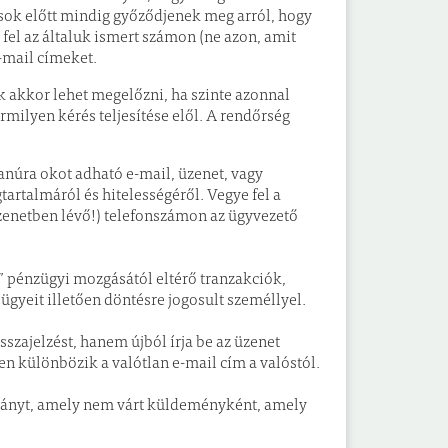
ások előtt mindig győződjenek meg arról, hogy
k fel az általuk ismert számon (ne azon, amit
-mail címeket.
 akkor lehet megelőzni, ha szinte azonnal
rmilyen kérés teljesítése elől. A rendőrség
úra okot adható e-mail, üzenet, vagy
artalmáról és hitelességéről. Vegye fel a
zenetben lévő!) telefonszámon az ügyvezető
” pénzügyi mozgásától eltérő tranzakciók,
gyeit illetően döntésre jogosult személlyel.
sszajelzést, hanem újból írja be az üzenet
en különbözik a valótlan e-mail cím a valóstól.
lmányt, amely nem várt küldeményként, amely