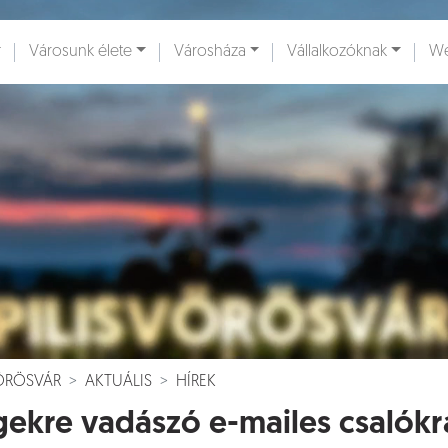
Városunk élete
Városháza
Vállalkozóknak
We
ények [
]
Dokumentumok [
]
VÖRÖSVÁR
AKTUÁLIS
HÍREK
ekre vadászó e-mailes csalókr