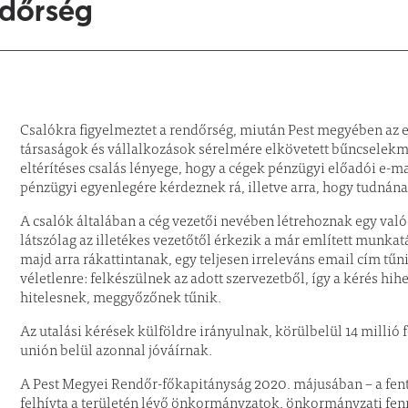
ndőrség
Csalókra figyelmeztet a rendőrség, miután Pest megyében az 
társaságok és vállalkozások sérelmére elkövetett bűncselekm
eltérítéses csalás lényege, hogy a cégek pénzügyi előadói e-ma
pénzügyi egyenlegére kérdeznek rá, illetve arra, hogy tudnána
A csalók általában a cég vezetői nevében létrehoznak egy val
látszólag az illetékes vezetőtől érkezik a már említett munkat
majd arra rákattintanak, egy teljesen irreleváns email cím tű
véletlenre: felkészülnek az adott szervezetből, így a kérés hih
hitelesnek, meggyőzőnek tűnik.
Az utalási kérések külföldre irányulnak, körülbelül 14 millió
unión belül azonnal jóváírnak.
A Pest Megyei Rendőr-főkapitányság 2020. májusában – a fent
felhívta a területén lévő önkormányzatok, önkormányzati fe