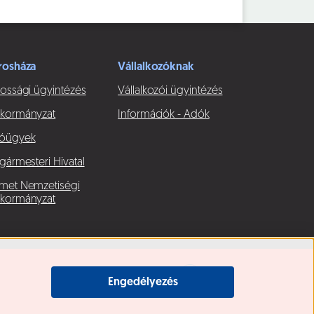
rosháza
Vállalkozóknak
ossági ügyintézés
Vállalkozói ügyintézés
kormányzat
Információk - Adók
óügyek
gármesteri Hivatal
met Nemzetiségi
kormányzat
Engedélyezés