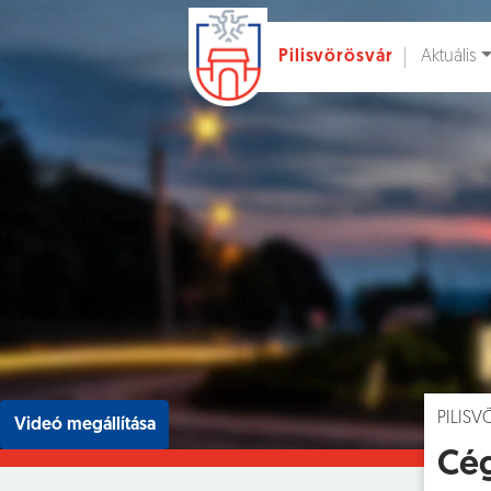
Aktuális
Pilisvörösvár
Ugrás a fő tartalomhoz
Hírek [
]
Esem
PILIS
Videó megállítása
Cég