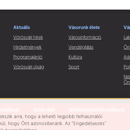
Aktuális
Vásorunk élete
Vá
Vörösvári hírek
Városinformáció
Lak
Hírdetmények
Vendéglátás
Ön
Programajánló
Kultúra
Ad
Vörösvári újság
Sport
Pol
Né
Ön
nyilatkozat
Archív oldal
Akadálymentesítési nyilatkozat
ekszik arra, hogy a lehető legjobb felhasználói
lkül, hogy Önt azonosítanánk. Az “Engedélyezés”