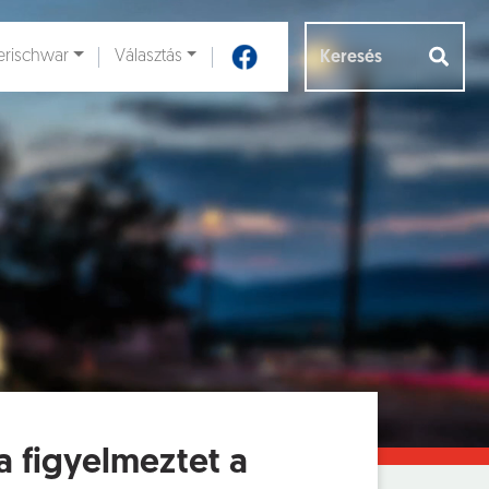
rischwar
Választás
Aloldalak [
]
a figyelmeztet a