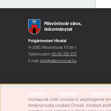
Pilisvörösvár város,
önkormányzat
Polgármesteri Hivatal
H-2085 Pilisvörösvár, Fő tér 1.
Telefonszám:
06/26-330-233
E-mail:
info@pilisvorosvar.hu
Oldaltérkép
Impresszum
Adatvédelmi 
Süti beállítások
Honlapunk sütik (cookie-k) segítségével tör
Minden jog fenntartva © 2026 Pilisvörösvár Város
élményt tudja nyújtani Önnek, mindezt ané