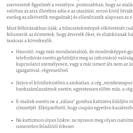
szervezetek figyelmét a veszélyre, pontosabban, hogy az utal
valóban az arra illetékes adta-e az utasítást, soron kívül hívjá
esetleg az elkövetők megadnak) és ellenőrizzék alaposan az e
Mint felhívásukban írják, a bűncselekmények elkövetését csak
felismerik az érintettek, hogy átverték őket, és elzárkóznak bá
tanácsai a következők:
Hasonló, vagy más mondanivalójú, de mindenképpen gyan
telefonhívás esetén győződjön meg az információ valóságt
kapcsolatot személyesen, vagy a már ismert (és nem az ü
igazgatóval, cégvezetővel.
Járjon el körültekintően a szokatlan, a cég „mindennapos
bankszámlaszámok esetén, egyeztessen előtte más, a cég ü
E-mailek esetén ne a „válasz” gombra kattintva küldjön vi
címzettjét. Elképzelhető, hogy csupán egyetlen karakterb
Ne kattintson olyan linkre, ne nyisson meg olyan csato
ismeretlen feladótól érkezet.