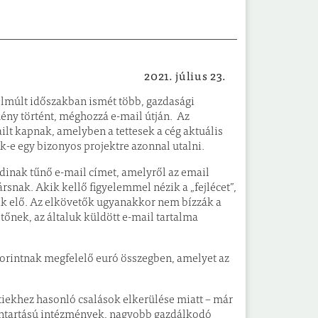
2021. július 23.
Kék hírek
elmúlt időszakban ismét több, gazdasági
ény történt, méghozzá e-mail útján. Az
ilt kapnak, amelyben a tettesek a cég aktuális
k-e egy bizonyos projektre azonnal utalni.
ódinak tűnő e-mail címet, amelyről az email
ársnak. Akik kellő figyelemmel nézik a „fejlécet”,
nik elő. Az elkövetők ugyanakkor nem bízzák a
etőnek, az általuk küldött e-mail tartalma
 forintnak megfelelő euró összegben, amelyet az
iekhez hasonló csalások elkerülése miatt – már
nntartású intézmények, nagyobb gazdálkodó