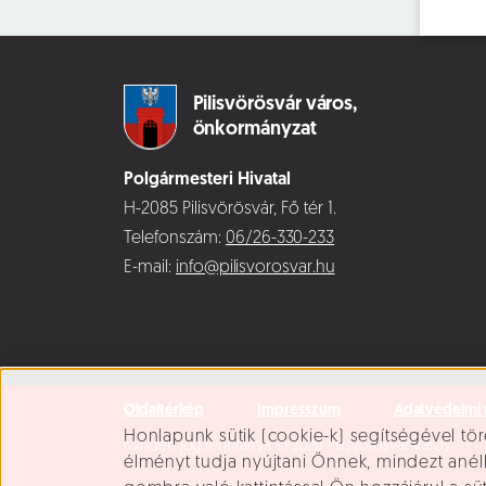
Pilisvörösvár város,
önkormányzat
Polgármesteri Hivatal
H-2085 Pilisvörösvár, Fő tér 1.
Telefonszám:
06/26-330-233
E-mail:
info@pilisvorosvar.hu
Oldaltérkép
Impresszum
Adatvédelmi 
Süti beállítások
Honlapunk sütik (cookie-k) segítségével tör
Minden jog fenntartva © 2026 Pilisvörösvár Város
élményt tudja nyújtani Önnek, mindezt ané