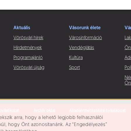
Aktuális
Vásorunk élete
Vá
Vörösvári hírek
Városinformáció
Lak
Hírdetmények
Vendéglátás
Ön
Programajánló
Kultúra
Ad
Vörösvári újság
Sport
Pol
Né
Ön
nyilatkozat
Archív oldal
Akadálymentesítési nyilatkozat
ekszik arra, hogy a lehető legjobb felhasználói
lkül, hogy Önt azonosítanánk. Az “Engedélyezés”