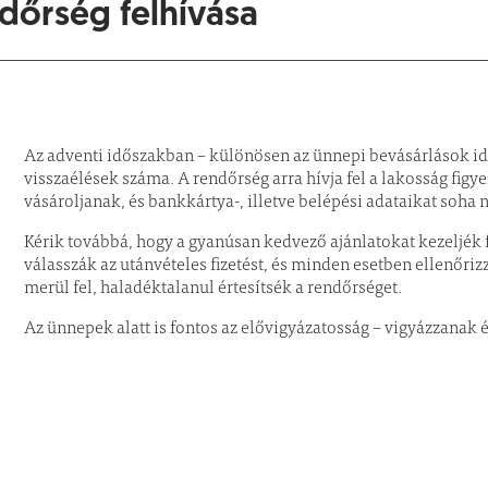
dőrség felhívása
Az adventi időszakban – különösen az ünnepi bevásárlások id
visszaélések száma. A rendőrség arra hívja fel a lakosság fi
vásároljanak, és bankkártya-, illetve belépési adataikat soha
Kérik továbbá, hogy a gyanúsan kedvező ajánlatokat kezeljék 
válasszák az utánvételes fizetést, és minden esetben ellenőri
merül fel, haladéktalanul értesítsék a rendőrséget.
Az ünnepek alatt is fontos az elővigyázatosság – vigyázzanak é