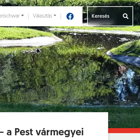
rischwar
Választás
Aloldalak [
]
– a Pest vármegyei