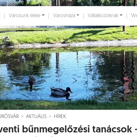
Városunk élete
Városháza
Vállalkozóknak
We
ények [
]
Dokumentumok [
]
VÖRÖSVÁR
AKTUÁLIS
HÍREK
enti bűnmegelőzési tanácsok 