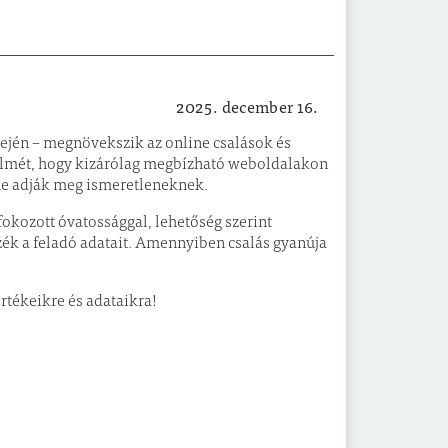
2025. december 16.
Kék hírek
ején – megnövekszik az online csalások és
gyelmét, hogy kizárólag megbízható weboldalakon
 ne adják meg ismeretleneknek.
fokozott óvatossággal, lehetőség szerint
zzék a feladó adatait. Amennyiben csalás gyanúja
rtékeikre és adataikra!