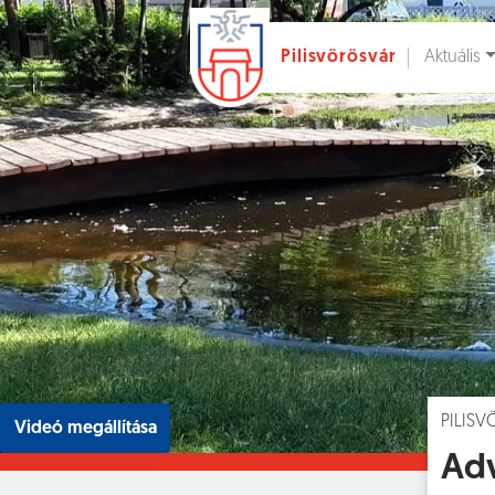
Aktuális
Pilisvörösvár
Ugrás a fő tartalomhoz
Hírek [
]
Esem
PILIS
Videó megállítása
Adv