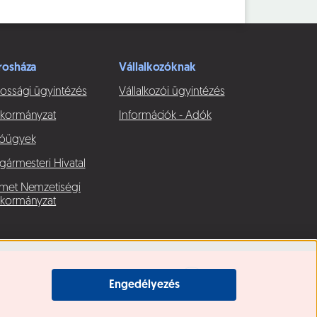
rosháza
Vállalkozóknak
ossági ügyintézés
Vállalkozói ügyintézés
kormányzat
Információk - Adók
óügyek
gármesteri Hivatal
met Nemzetiségi
kormányzat
Engedélyezés