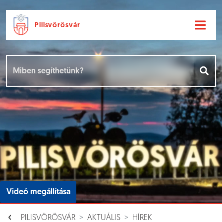
Pilisvörösvár
Ugrás a fő tartalomhoz
Hírek [
]
Események [
]
Dokumentumok [
]
Aloldalak [
]
Videó megállítása
PILISVÖRÖSVÁR
AKTUÁLIS
HÍREK