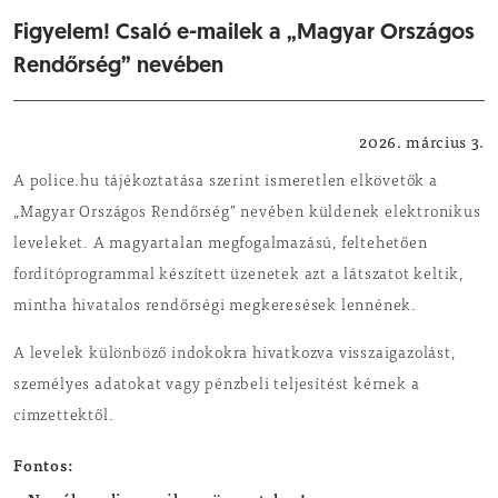
Figyelem! Csaló e-mailek a „Magyar Országos
Rendőrség” nevében
Kék hírek
2026. március 3.
A police.hu tájékoztatása szerint ismeretlen elkövetők a
„Magyar Országos Rendőrség” nevében küldenek elektronikus
leveleket. A magyartalan megfogalmazású, feltehetően
fordítóprogrammal készített üzenetek azt a látszatot keltik,
mintha hivatalos rendőrségi megkeresések lennének.
A levelek különböző indokokra hivatkozva visszaigazolást,
személyes adatokat vagy pénzbeli teljesítést kérnek a
címzettektől.
Fontos: