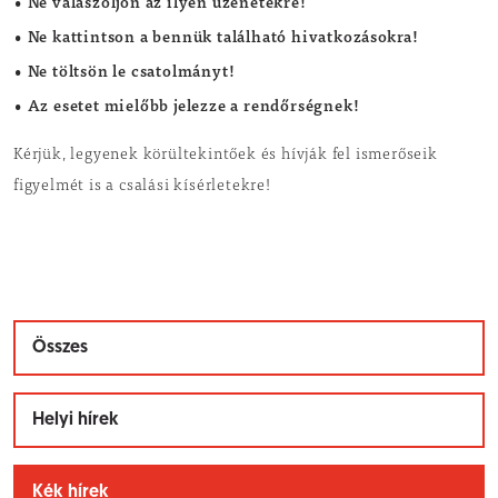
• Ne válaszoljon az ilyen üzenetekre!
• Ne kattintson a bennük található hivatkozásokra!
• Ne töltsön le csatolmányt!
• Az esetet mielőbb jelezze a rendőrségnek!
Kérjük, legyenek körültekintőek és hívják fel ismerőseik
figyelmét is a csalási kísérletekre!
Összes
Helyi hírek
Kék hírek