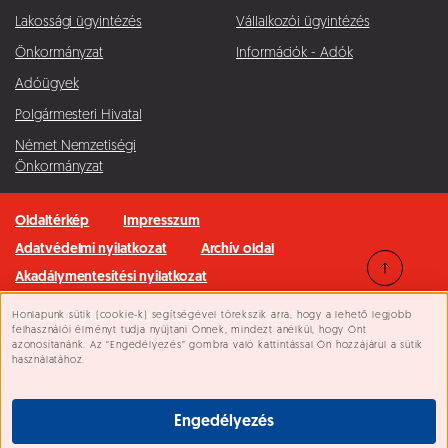
Lakossági ügyintézés
Vállalkozói ügyintézés
Önkormányzat
Információk - Adók
Adóügyek
Polgármesteri Hivatal
Német Nemzetiségi
Önkormányzat
Oldaltérkép
Impresszum
Adatvédelmi nyilatkozat
Archív oldal
Akadálymentesítési nyilatkozat
Honlapunk sütik (cookie-k) segítségével törekszik arra, hogy a lehető legjobb
Minden jog fenntartva © 2026 Pilisvörösvár Város
Süti beállítások
felhasználói élményt tudja nyújtani Önnek, mindezt anélkül, hogy Önt
azonosítanánk. Az “Engedélyezés” gombra való kattintással Ön hozzájárul a sütik
használatához.
Engedélyezés