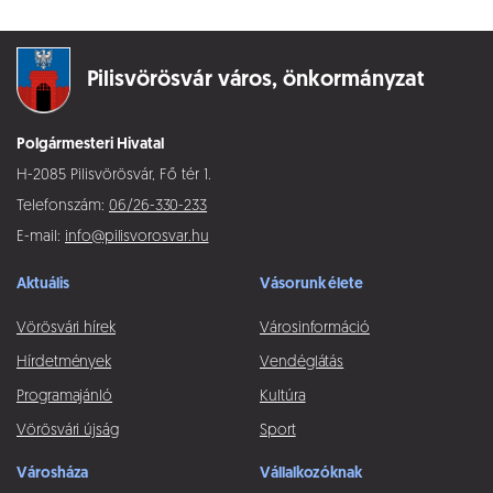
Pilisvörösvár város,
önkormányzat
Polgármesteri Hivatal
H-2085 Pilisvörösvár, Fő tér 1.
Telefonszám:
06/26-330-233
E-mail:
info@pilisvorosvar.hu
Aktuális
Vásorunk élete
Vörösvári hírek
Városinformáció
Hírdetmények
Vendéglátás
Programajánló
Kultúra
Vörösvári újság
Sport
Városháza
Vállalkozóknak