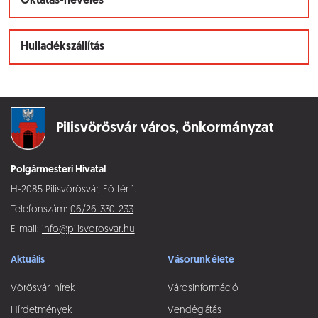
Oktatás-nevelés
Hulladékszállítás
Pilisvörösvár város,
önkormányzat
Polgármesteri Hivatal
H-2085 Pilisvörösvár, Fő tér 1.
Telefonszám:
06/26-330-233
E-mail:
info@pilisvorosvar.hu
Aktuális
Vásorunk élete
Vörösvári hírek
Városinformáció
Hírdetmények
Vendéglátás