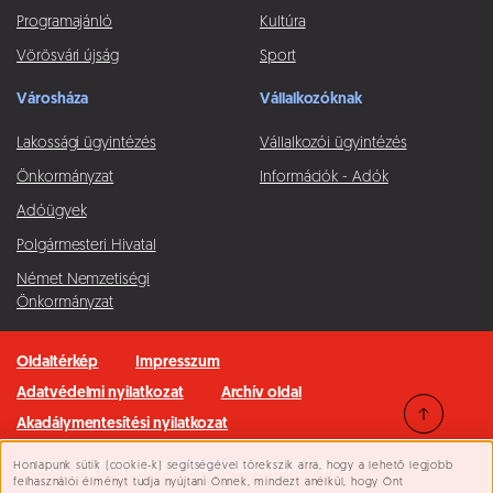
Programajánló
Kultúra
Vörösvári újság
Sport
Városháza
Vállalkozóknak
Lakossági ügyintézés
Vállalkozói ügyintézés
Önkormányzat
Információk - Adók
Adóügyek
Polgármesteri Hivatal
Német Nemzetiségi
Önkormányzat
Oldaltérkép
Impresszum
Adatvédelmi nyilatkozat
Archív oldal
Akadálymentesítési nyilatkozat
Honlapunk sütik (cookie-k) segítségével törekszik arra, hogy a lehető legjobb
Minden jog fenntartva © 2026 Pilisvörösvár Város
Süti beállítások
felhasználói élményt tudja nyújtani Önnek, mindezt anélkül, hogy Önt