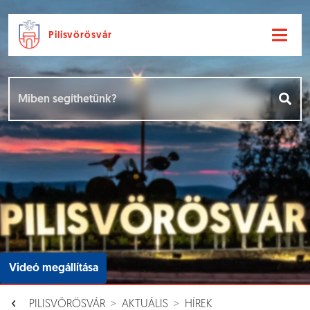
Pilisvörösvár
Ugrás a fő tartalomhoz
Hírek [
]
Események [
]
Dokumentumok [
]
Aloldalak [
]
Videó megállítása
PILISVÖRÖSVÁR
AKTUÁLIS
HÍREK