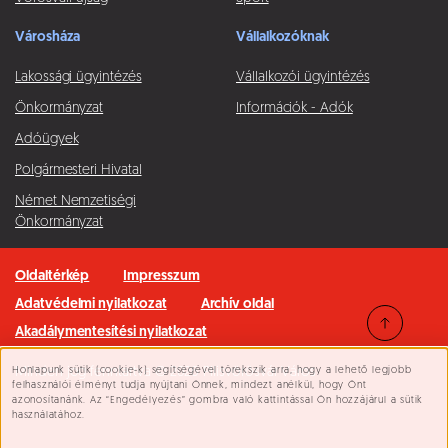
Városháza
Vállalkozóknak
Lakossági ügyintézés
Vállalkozói ügyintézés
Önkormányzat
Információk - Adók
Adóügyek
Polgármesteri Hivatal
Német Nemzetiségi
Önkormányzat
Oldaltérkép
Impresszum
Adatvédelmi nyilatkozat
Archív oldal
Akadálymentesítési nyilatkozat
Honlapunk sütik (cookie-k) segítségével törekszik arra, hogy a lehető legjobb
Minden jog fenntartva © 2026 Pilisvörösvár Város
Süti beállítások
felhasználói élményt tudja nyújtani Önnek, mindezt anélkül, hogy Önt
azonosítanánk. Az “Engedélyezés” gombra való kattintással Ön hozzájárul a sütik
használatához.