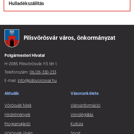
Hulladékszállítás
Pilisvörösvár város,
önkormányzat
Polgármesteri Hivatal
H-2085 Pilisvörösvár, Fő tér 1.
Telefonszám:
06/26-330-233
E-mail:
info@pilisvorosvar.hu
Aktuális
Vásorunk élete
Vörösvári hírek
Városinformáció
Hírdetmények
Vendéglátás
Programajánló
Kultúra
Vörösvári újság
Sport