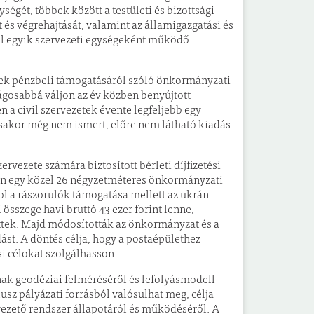
ségét, többek között a testületi és bizottsági
s végrehajtását, valamint az államigazgatási és
atal egyik szervezeti egységeként működő
tek pénzbeli támogatásáról szóló önkormányzati
ságosabbá váljon az év közben benyújtott
 a civil szervezetek évente legfeljebb egy
ásakor még nem ismert, előre nem látható kiadás
vezete számára biztosított bérleti díjfizetési
ron egy közel 26 négyzetméteres önkormányzati
hol a rászorulók támogatása mellett az ukrán
 összege havi bruttó 43 ezer forint lenne,
tek. Majd módosították az önkormányzat és a
ást. A döntés célja, hogy a postaépülethez
i célokat szolgálhasson.
nak geodéziai felméréséről és lefolyásmodell
lusz pályázati forrásból valósulhat meg, célja
vezető rendszer állapotáról és működéséről. A