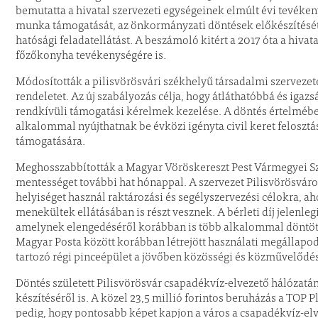
bemutatta a hivatal szervezeti egységeinek elmúlt évi tevékeny
munka támogatását, az önkormányzati döntések előkészítését é
hatósági feladatellátást. A beszámoló kitért a 2017 óta a hiv
főzőkonyha tevékenységére is.
Módosították a pilisvörösvári székhelyű társadalmi szerveze
rendeletet. Az új szabályozás célja, hogy átláthatóbbá és igaz
rendkívüli támogatási kérelmek kezelése. A döntés értelmében
alkalommal nyújthatnak be évközi igényta civil keret feloszt
támogatására.
Meghosszabbították a Magyar Vöröskereszt Pest Vármegyei Szer
mentességet további hat hónappal. A szervezet Pilisvörösvá
helyiséget használ raktározási és segélyszervezési célokra, a
menekültek ellátásában is részt vesznek. A bérleti díj jelenlegi
amelynek elengedéséről korábban is több alkalommal döntöt
Magyar Posta között korábban létrejött használati megállapod
tartozó régi pinceépület a jövőben közösségi és közművelődés
Döntés született Pilisvörösvár csapadékvíz-elvezető hálózatá
készítéséről is. A közel 23,5 millió forintos beruházás a TOP P
pedig, hogy pontosabb képet kapjon a város a csapadékvíz-el