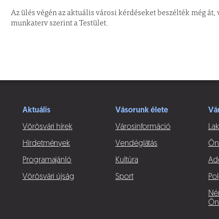
Az ülés végén az aktuális városi kérdéseket beszélték még át,
munkaterv szerint a Testület.
Aktuális
Vásorunk élete
Vá
Vörösvári hírek
Városinformáció
Lak
Hírdetmények
Vendéglátás
Ön
Programajánló
Kultúra
Ad
Vörösvári újság
Sport
Pol
Né
Ön