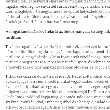
zártkerti terület pályázati eljárásának megindítását hagyták jó
ingatlan jelenleg növényzettel sűrűn benőtt, ugyanakkor ele
szerint legfeljebb 60 négyzetméteres épület helyezhető el ra
bérbe adni a területet, azonban a pályázatok eredménytelenül 
értékét 56,8 millió forintban határozta meg.
Az ingatlaneladások vételárát az önkormányzat stratégiail
fordítani.
Továbbá ingatlanvásárlásokról is döntöttek a tervezett kultu
három külterületi ingatlan megvételére kapott tulajdonosi aj
területre. A megvásárolni kívánt ingatlanok vételára együttesen
területek megszerzése a város hosszú távú sport- és rekreációs
amelyekhez az önkormányzat korábban elővásárlási jogot is b
Titkos szavazással döntöttek az idei Dr. Réthy Zoltán-díjak od
egészségügyében kiemelkedő munkát végző szakemberek eli
évente két díj adható át: egy orvosnak, valamint egy egészs
dolgozó szakembernek. Az idei elismerést végül Dr. Tankó A
Fejér Emőke védőnő kapja meg. A döntés indoklása szerint m
szakmai munkájukkal, emberségükkel és a betegek, családok i
Pilisvörösvár közösségét. A díjakat a Semmelweis-nap alkalm