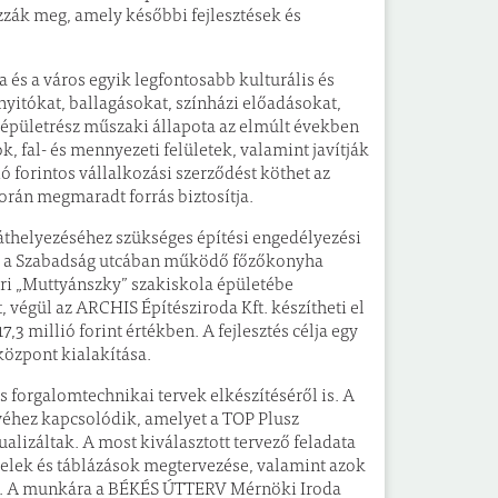
zzák meg, amely későbbi fejlesztések és
 és a város egyik legfontosabb kulturális és
yitókat, ballagásokat, színházi előadásokat,
épületrész műszaki állapota az elmúlt években
k, fal- és mennyezeti felületek, valamint javítják
ó forintos vállalkozási szerződést köthet az
orán megmaradt forrás biztosítja.
áthelyezéséhez szükséges építési engedélyezési
leg a Szabadság utcában működő főzőkonyha
ori „Muttyánszky” szakiskola épületébe
t, végül az ARCHIS Építésziroda Kft. készítheti el
7,3 millió forint értékben. A fejlesztés célja egy
központ kialakítása.
 forgalomtechnikai tervek elkészítéséről is. A
véhez kapcsolódik, amelyet a TOP Plusz
ualizáltak. A most kiválasztott tervező feladata
i jelek és táblázások megtervezése, valamint azok
el. A munkára a BÉKÉS ÚTTERV Mérnöki Iroda