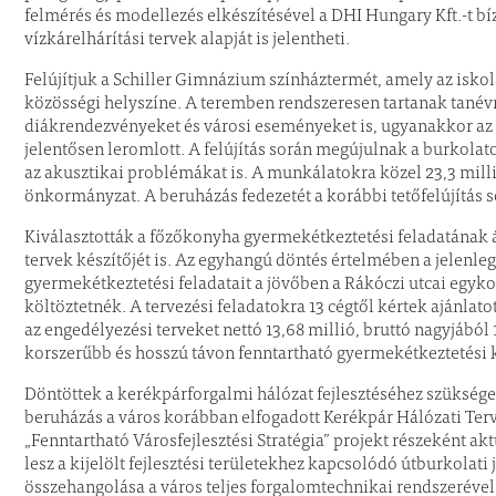
felmérés és modellezés elkészítésével a DHI Hungary Kft.-t bí
vízkárelhárítási tervek alapját is jelentheti.
Felújítjuk a Schiller Gimnázium színháztermét, amely az iskola
közösségi helyszíne. A teremben rendszeresen tartanak tanévn
diákrendezvényeket és városi eseményeket is, ugyanakkor az 
jelentősen leromlott. A felújítás során megújulnak a burkolato
az akusztikai problémákat is. A munkálatokra közel 23,3 milli
önkormányzat. A beruházás fedezetét a korábbi tetőfelújítás s
Kiválasztották a főzőkonyha gyermekétkeztetési feladatának 
tervek készítőjét is. Az egyhangú döntés értelmében a jelen
gyermekétkeztetési feladatait a jövőben a Rákóczi utcai egyk
költöztetnék. A tervezési feladatokra 13 cégtől kértek ajánlato
az engedélyezési terveket nettó 13,68 millió, bruttó nagyjából 1
korszerűbb és hosszú távon fenntartható gyermekétkeztetési 
Döntöttek a kerékpárforgalmi hálózat fejlesztéséhez szükséges
beruházás a város korábban elfogadott Kerékpár Hálózati Ter
„Fenntartható Városfejlesztési Stratégia” projekt részeként akt
lesz a kijelölt fejlesztési területekhez kapcsolódó útburkolat
összehangolása a város teljes forgalomtechnikai rendszerév