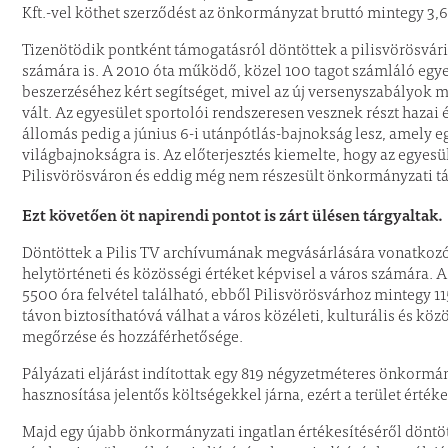
Kft.-vel köthet szerződést az önkormányzat bruttó mintegy 3,6 
Tizenötödik pontként támogatásról döntöttek a pilisvörösvári
számára is. A 2010 óta működő, közel 100 tagot számláló egye
beszerzéséhez kért segítséget, mivel az új versenyszabályok m
vált. Az egyesület sportolói rendszeresen vesznek részt haza
állomás pedig a június 6-i utánpótlás-bajnokság lesz, amely eg
világbajnokságra is. Az előterjesztés kiemelte, hogy az egye
Pilisvörösváron és eddig még nem részesült önkormányzati 
Ezt követően öt napirendi pontot is zárt ülésen tárgyaltak.
Döntöttek a Pilis TV archívumának megvásárlására vonatkozó v
helytörténeti és közösségi értéket képvisel a város számára.
5500 óra felvétel található, ebből Pilisvörösvárhoz mintegy 
távon biztosíthatóvá válhat a város közéleti, kulturális és k
megőrzése és hozzáférhetősége.
Pályázati eljárást indítottak egy 819 négyzetméteres önkormán
hasznosítása jelentős költségekkel járna, ezért a terület érté
Majd egy újabb önkormányzati ingatlan értékesítéséről döntö