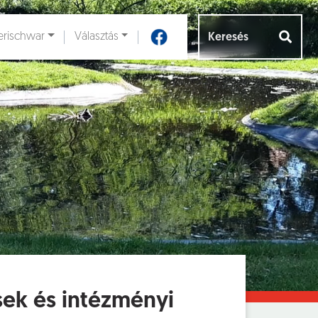
rischwar
Választás
Aloldalak [
]
sek és intézményi