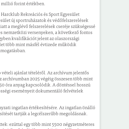
millió forint értékben.
 Harcklub Rekreációs és Sport Egyesület
sület új sportruházatok és védőfelszerelések
iatt a meglévő felszerelések cseréje szükségessé
i és nemzetközi versenyeken, a következő fontos
yben kvalifikációt jelent az olaszországi
sület több mint másfél évtizede működik
támogatásban.
ételi ajánlat tételéről. Az archívum jelentős
 Az archívumban 2025 végéig összesen több mint
1150 óra anyag kapcsolódik. A döntéssel hosszú
özösségi eseményeit dokumentáló felvételek
yzati ingatlan értékesítésére. Az ingatlan önálló
kesítését tartják a legcélszerűbb megoldásnak.
ttek: ezúttal egy több mint 5500 négyzetméteres