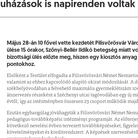
uházások is napirenden voltak
Május 28-án 10 fővel vette kezdetét Pilisvörösvár Vá
ülése 15 órakor, Szőnyi-Bellér Ildikó betegség miatt vo
bizottsági ülés előzte meg, hiszen egy kiosztós anya
pontokhoz.
Elsőként a Testület elfogadta a Pilisvörösvári Német Nemzeti
valamint az ehhez kapcsolódó alapító okirat módosítását. A d
székhelyóvodában a felvehető maximális gyermeklétszám 100 fő
átszervezés részeként a Széchenyi utcai tagóvodában egy új m
évtől, így az intézményben összesen 23 csoport működik majd
Ezután egyhangúlag jóváhagyták a Pilisvörösvári Német Nemz
pedagógus-továbbképzési intézményi programját. Az előterjesz
következő nevelési évben tervezett továbbképzéseket, figyel
követelményeket és kreditrendszert. A képzések szervezéséről