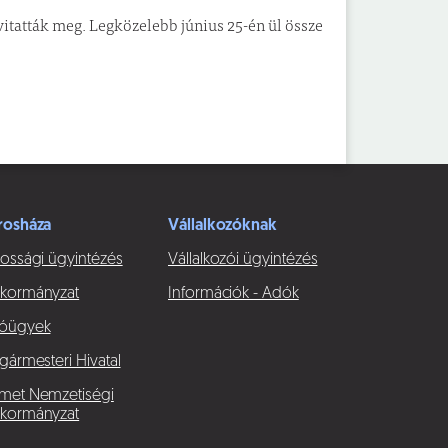
 vitatták meg. Legközelebb június 25-én ül össze
rosháza
Vállalkozóknak
ossági ügyintézés
Vállalkozói ügyintézés
kormányzat
Információk - Adók
óügyek
gármesteri Hivatal
met Nemzetiségi
kormányzat