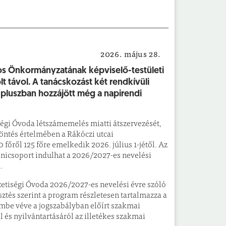
2026. május 28.
Önkormányzat
ros Önkormányzatának képviselő-testületi
lt távol. A tanácskozást két rendkívüli
g pluszban hozzájött még a napirendi
ségi Óvoda létszámemelés miatti átszervezését,
öntés értelmében a Rákóczi utcai
ről 125 főre emelkedik 2026. július 1-jétől. Az
inicsoport indulhat a 2026/2027-es nevelési
.
etiségi Óvoda 2026/2027-es nevelési évre szóló
tés szerint a program részletesen tartalmazza a
embe véve a jogszabályban előírt szakmai
 és nyilvántartásáról az illetékes szakmai