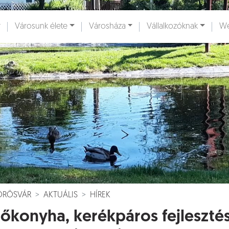
Városunk élete
Városháza
Vállalkozóknak
We
ények [
]
Dokumentumok [
]
VÖRÖSVÁR
AKTUÁLIS
HÍREK
őkonyha, kerékpáros fejleszté