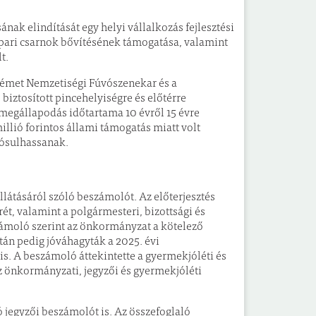
nak elindítását egy helyi vállalkozás fejlesztési
pari csarnok bővítésének támogatása, valamint
t.
Német Nemzetiségi Fúvószenekar és a
ztosított pincehelyiségre és előtérre
megállapodás időtartama 10 évről 15 évre
illió forintos állami támogatás miatt volt
lósulhassanak.
llátásáról szóló beszámolót. Az előterjesztés
ét, valamint a polgármesteri, bizottsági és
számoló szerint az önkormányzat a kötelező
tán pedig jóváhagyták a 2025. évi
is. A beszámoló áttekintette a gyermekjóléti és
az önkormányzati, jegyzői és gyermekjóléti
 jegyzői beszámolót is. Az összefoglaló