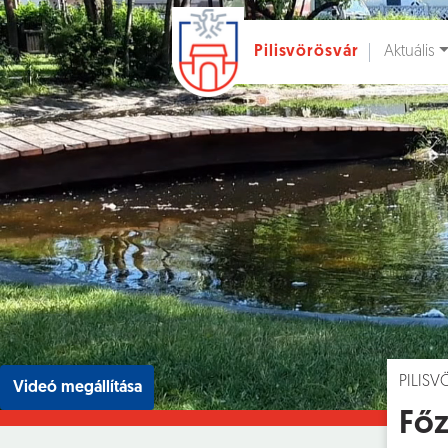
Aktuális
Pilisvörösvár
Ugrás a fő tartalomhoz
Hírek [
]
Esem
PILIS
Videó megállítása
Főz