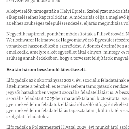
szervezetek gondoskodnak.
A képviselők támogatták a Helyi Építési Szabályzat módosításá
elképzeléseihez kapcsolódóan. A módosítás célja a meglévő i
az ehhez szükséges településrendezési eljárás megindítása vol
Negyedik napirendi pontként módosították a Pilisvörösvári 
Werischwarer Heimatwerk Hagyományőrző Egyesület részére bi
vonatkozó haszonkölcsön-szerződést. A döntés értelmében a 
emelkedik, amelyre a két egyesület által elnyert, mintegy 35 m
szükség annak érdekében, hogy a tervezett felújítások megva
Ezután három beszámoló következett.
Elfogadták az önkormányzat 2025. évi szociális feladatainak e
áttekintette a pénzbeli és természetbeni támogatások rendszer
jegyzői hatáskörben végzett szociális feladatellátást is. A be
szociális feladatait 2025-ben maradéktalanul biztosította. Ezu
gyermekvédelmi feladatok ellátásáról szóló átfogó értékelést 
gyermekvédelmi feladatellátás tapasztalatait, külön kitérve 
szolgálati feladatokra.
Elfogadták a Polgármesteri Hivatal 2025. évi munkájáról szóló