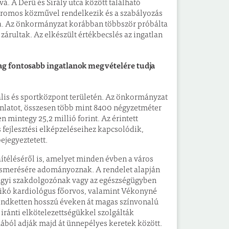
vá. A Derű és Sirály utca között található
ktromos közművel rendelkezik és a szabályozás
jta. Az önkormányzat korábban többször próbálta
zárultak. Az elkészült értékbecslés az ingatlan
ag fontosabb ingatlanok megvételére tudja
rális és sportközpont területén. Az önkormányzat
ánlatot, összesen több mint 8400 négyzetméter
 mintegy 25,2 millió forint. Az érintett
 fejlesztési elképzeléseihez kapcsolódik,
ejegyeztetett.
aítéléséről is, amelyet minden évben a város
smerésére adományoznak. A rendelet alapján
égügyi szakdolgozónak vagy az egészségügyben
nikó kardiológus főorvos, valamint Vékonyné
indketten hosszú éveken át magas színvonalú
ránti elkötelezettségükkel szolgálták
ából adják majd át ünnepélyes keretek között.