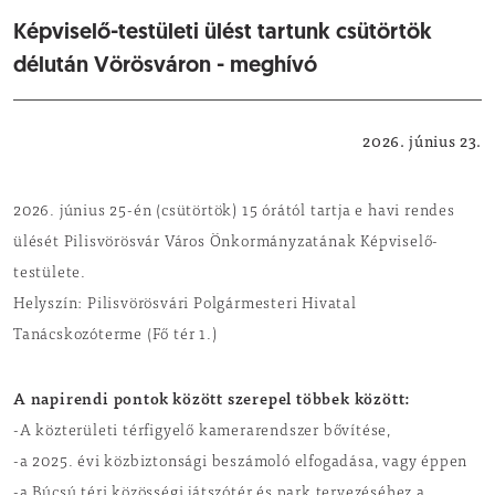
Képviselő-testületi ülést tartunk csütörtök
délután Vörösváron - meghívó
Önkormányzat
2026. június 23.
2026. június 25-én (csütörtök) 15 órától tartja e havi rendes
ülését Pilisvörösvár Város Önkormányzatának Képviselő-
testülete.
Helyszín: Pilisvörösvári Polgármesteri Hivatal
Tanácskozóterme (Fő tér 1.)
A napirendi pontok között szerepel többek között:
-A közterületi térfigyelő kamerarendszer bővítése,
-a 2025. évi közbiztonsági beszámoló elfogadása, vagy éppen
-a Búcsú téri közösségi játszótér és park tervezéséhez a