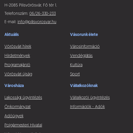
H-2085 Pilisvörösvár, Fő tér 1.
Telefonszám:
06/26-330-233
E-mail:
info@pilisvorosvar.hu
Aktuális
Vásorunk élete
Vörösvári hírek
Városinformáció
Hírdetmények
Vendéglátás
Programajánló
Kultúra
Vörösvári újság
Sport
Városháza
Vállalkozóknak
Lakossági ügyintézés
Vállalkozói ügyintézés
Önkormányzat
Információk - Adók
Adóügyek
Polgármesteri Hivatal