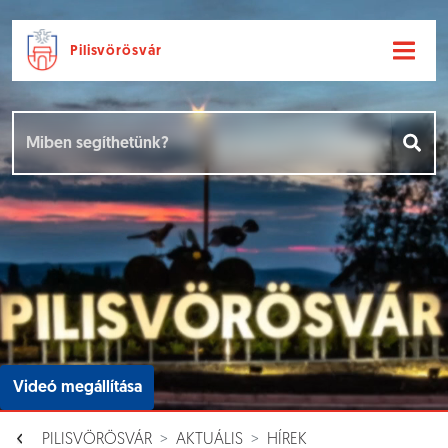
Pilisvörösvár
Ugrás a fő tartalomhoz
Hírek [
]
Események [
]
Dokumentumok [
]
Aloldalak [
]
Videó megállítása
PILISVÖRÖSVÁR
AKTUÁLIS
HÍREK