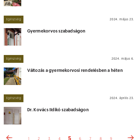
Egészség
2024. május 23.
Gyermekorvos szabadságon
Egészség
2024. május 6.
Változás a gyermekorvosi rendelésben a héten
Egészség
2024. április 23.
Dr. Kovács Ildikó szabadságon
5
1
2
3
4
6
7
8
9