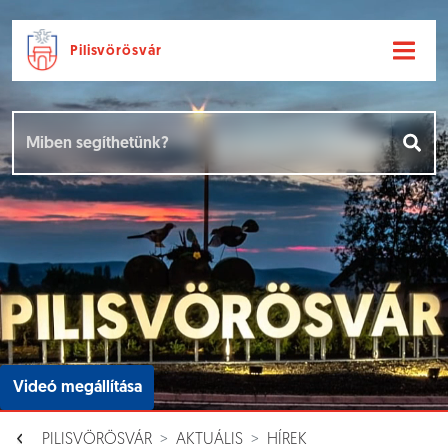
Pilisvörösvár
Ugrás a fő tartalomhoz
Hírek [
]
Események [
]
Dokumentumok [
]
Aloldalak [
]
Videó megállítása
PILISVÖRÖSVÁR
AKTUÁLIS
HÍREK