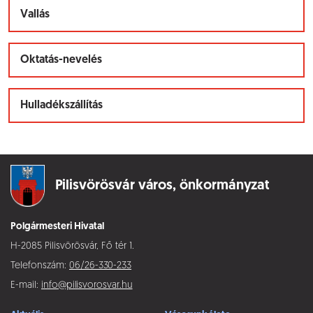
Vallás
Oktatás-nevelés
Hulladékszállítás
Pilisvörösvár város,
önkormányzat
Polgármesteri Hivatal
H-2085 Pilisvörösvár, Fő tér 1.
Telefonszám:
06/26-330-233
E-mail:
info@pilisvorosvar.hu