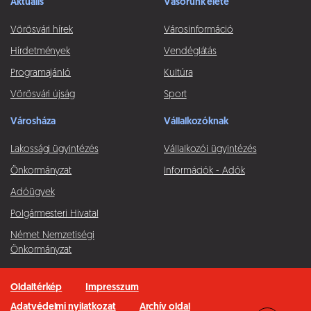
Aktuális
Vásorunk élete
Vörösvári hírek
Városinformáció
Hírdetmények
Vendéglátás
Programajánló
Kultúra
Vörösvári újság
Sport
Városháza
Vállalkozóknak
Lakossági ügyintézés
Vállalkozói ügyintézés
Önkormányzat
Információk - Adók
Adóügyek
Polgármesteri Hivatal
Német Nemzetiségi
Önkormányzat
Oldaltérkép
Impresszum
Adatvédelmi nyilatkozat
Archív oldal