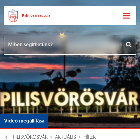
Pilisvörösvár
Ugrás a fő tartalomhoz
Hírek [
]
Események [
]
Dokumentumok [
]
Aloldalak [
]
Videó megállítása
PILISVÖRÖSVÁR
AKTUÁLIS
HÍREK