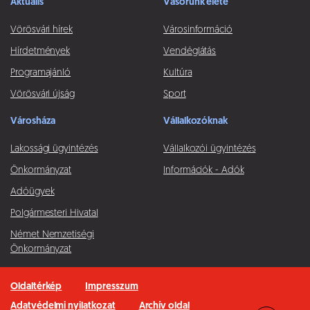
Aktuális
Vásorunk élete
Vörösvári hírek
Városinformáció
Hírdetmények
Vendéglátás
Programajánló
Kultúra
Vörösvári újság
Sport
Városháza
Vállalkozóknak
Lakossági ügyintézés
Vállalkozói ügyintézés
Önkormányzat
Információk - Adók
Adóügyek
Polgármesteri Hivatal
Német Nemzetiségi
Önkormányzat
Oldaltérkép
Impresszum
Adatvédelmi nyilatkozat
Archív oldal