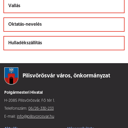
Vallás
Oktatás-nevelés
Hulladékszállítás
Pilisvörösvár város,
önkormányzat
Polgármesteri Hivatal
H-2085 Pilisvörösvár, Fő tér 1.
Telefonszám:
06/26-330-233
E-mail:
info@pilisvorosvar.hu