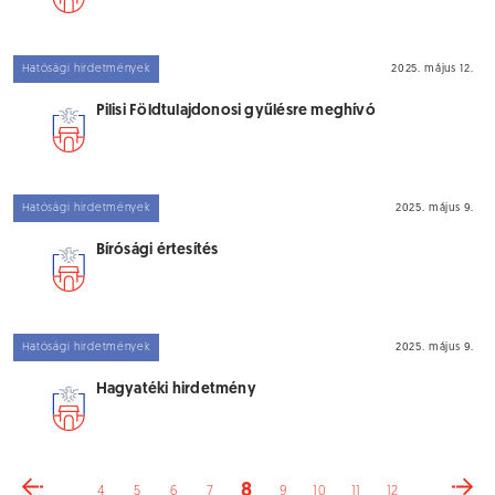
Hatósági hirdetmények
2025. május 12.
Pilisi Földtulajdonosi gyűlésre meghívó
Hatósági hirdetmények
2025. május 9.
Bírósági értesítés
Hatósági hirdetmények
2025. május 9.
Hagyatéki hirdetmény
8
4
5
6
7
9
10
11
12