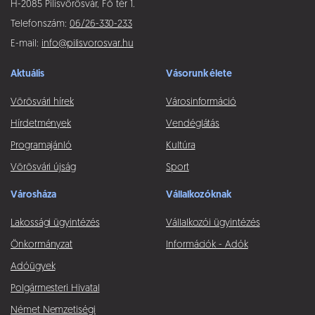
H-2085 Pilisvörösvár, Fő tér 1.
Telefonszám:
06/26-330-233
E-mail:
info@pilisvorosvar.hu
Aktuális
Vásorunk élete
Vörösvári hírek
Városinformáció
Hírdetmények
Vendéglátás
Programajánló
Kultúra
Vörösvári újság
Sport
Városháza
Vállalkozóknak
Lakossági ügyintézés
Vállalkozói ügyintézés
Önkormányzat
Információk - Adók
Adóügyek
Polgármesteri Hivatal
Német Nemzetiségi