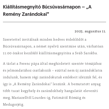
Kiállításmegnyitó Búcsúvasárnapon – „A
Remény Zarándokai”
Vallás
2025. augusztus 11.
Szeretettel invitálnak minden kedves érdeklődőt a
Búcsúvasárnapon, a német nyelvű szentmise után, várhatóan
11:00 órakor kezdődő kiállításmegnyitóra a Sváb Sarokba.
A tárlat a Ferenc pápa által meghirdetett szentév témájához
és jelmondatához csatlakozik – ezúttal nem új zarándoklatra
indulunk, hanem régi zarándokutak emlékeit idézzük fel, és
így is „A Remény Zarándokai” leszünk. A bemutatott anyag
több tucat kegyhely és zarándokhely hangulatát eleveníti
meg, Mariazelltől Lourdes-ig, Fatimától Rómáig és
Medugorjéig.