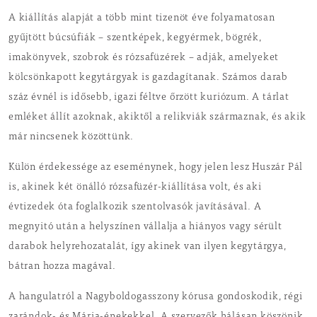
A kiállítás alapját a több mint tizenöt éve folyamatosan
gyűjtött búcsúfiák – szentképek, kegyérmek, bögrék,
imakönyvek, szobrok és rózsafüzérek – adják, amelyeket
kölcsönkapott kegytárgyak is gazdagítanak. Számos darab
száz évnél is idősebb, igazi féltve őrzött kuriózum. A tárlat
emléket állít azoknak, akiktől a relikviák származnak, és akik
már nincsenek közöttünk.
Külön érdekessége az eseménynek, hogy jelen lesz Huszár Pál
is, akinek két önálló rózsafüzér-kiállítása volt, és aki
évtizedek óta foglalkozik szentolvasók javításával. A
megnyitó után a helyszínen vállalja a hiányos vagy sérült
darabok helyrehozatalát, így akinek van ilyen kegytárgya,
bátran hozza magával.
A hangulatról a Nagyboldogasszony kórusa gondoskodik, régi