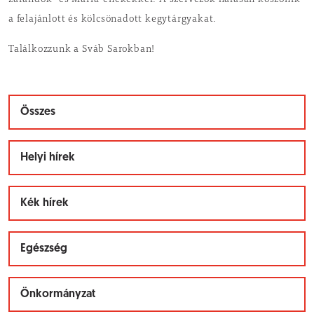
zarándok- és Mária-énekekkel. A szervezők hálásan köszönik
a felajánlott és kölcsönadott kegytárgyakat.
Találkozzunk a Sváb Sarokban!
Összes
Helyi hírek
Kék hírek
Egészség
Önkormányzat