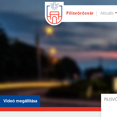
Aktuális
Pilisvörösvár
Ugrás a fő tartalomhoz
Hírek [
]
Esem
PILIS
Videó megállítása