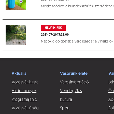
Megkezdődött a hulladékszállítási szerződések
HELYI HÍREK
2021-07-20 13:22:00
Napokig dolgoztak a városgazdák a viharkárok 
Keresési találatok betöltése fol
Aktuális
Vásorunk élete
Vá
Vörösvári hírek
Városinformáció
Lak
Hírdetmények
Vendéglátás
Ön
Programajánló
Kultúra
Ad
Vörösvári újság
Sport
Pol