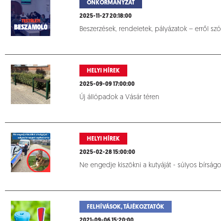
ÖNKORMÁNYZAT
2025-11-27 20:18:00
Beszerzések, rendeletek, pályázatok – erről szó
HELYI HÍREK
2025-09-09 17:00:00
Új állópadok a Vásár téren
HELYI HÍREK
2025-02-28 15:00:00
Ne engedje kiszökni a kutyáját - súlyos bírságo
FELHÍVÁSOK, TÁJÉKOZTATÓK
2021-09-06 15:20:00