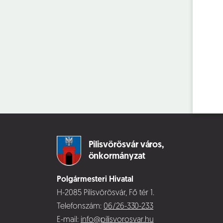
Pilisvörösvár város,
önkormányzat
Polgármesteri Hivatal
H-2085 Pilisvörösvár, Fő tér 1.
Telefonszám:
06/26-330-233
E-mail:
info@pilisvorosvar.hu