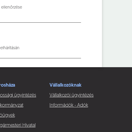
 ellenőrzése
elhárításán
yamatban.
rosháza
Vállalkozóknak
ossági ügyintézés
Vállalkozói ügyintézés
kormányzat
Információk - Adók
óügyek
gármesteri Hivatal