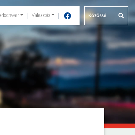
rischwar
Választás
Aloldalak [
]