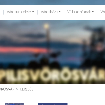
Városunk élete
Városháza
Vállalkozóknak
We
ények [
]
Dokumentumok [
]
VÖRÖSVÁR
KERESÉS